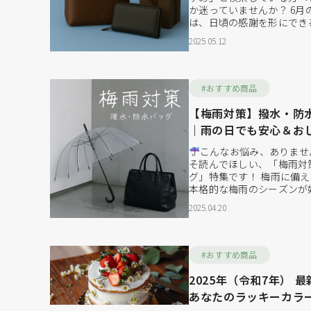
か迷っていませんか？ 6月
は、日頃の感謝を形にでき
60代・70代のお父さんは
2025.05.12
まだまだアクティブに人生
代です。 そんなお父さん
性」と「品質」、そして「長
#おすすめ商品
【梅雨対策】撥水・防水
｜雨の日でも安心＆お
ッグ
こんなお悩み、ありませ
そ読んでほしい、「梅雨対
グ」特集です！ 梅雨に備
本格的な梅雨のシーズンが
グ」や「防水バッグ」をし
2025.04.20
切。傘だけでは守りきれな
もおしゃれに、そして快適
バッグ」をご紹介します。
ど...
#おすすめ商品
2025年（令和7年） 
あなたのラッキーカラ