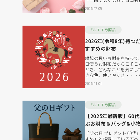
「一瞬でなくなるチョコも
毎日使えるものにお金をか
2026.02.05
ています。 特に注目され
いった革小物の“セルフギ
愛用できるため、満足度の
ています。...
#おすすめ商品
2026年(令和8年)持
すすめの財布
縁起の良いお財布を持って
日使うお財布だからこそこ
とき、どんなことを気にし
きな色、使いやすさ・・・
気が上がる色にも注目する
2026.01.01
れるかもしれません。そこ
財布カラーを紹介します。そ
ついてご紹介させていただ
は？ お...
#おすすめ商品
【2025年最新版】60
ぶお財布＆バッグ&小
フトおすすめ
「父の日 プレゼント 60代」
すめ」と検索している方へ