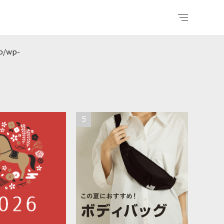
jp/wp-
5