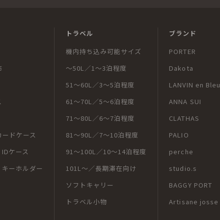
トラベル
ブランド
機内持ち込み可能サイズ
PORTER
布
～50L／1～3泊程度
Dakota
51～60L／3～5泊程度
LANVIN en Ble
ス
61～70L／5～6泊程度
ANNA SUI
71～80L／6～7泊程度
CLATHAS
カードケース
81～90L／7～10泊程度
PALIO
IDケース
91～100L／10～14泊程度
perche
・キーホルダー
101L～／長期滞在向け
studio.s
ソフトキャリー
BAGGY PORT
トラベル小物
Artisane josse