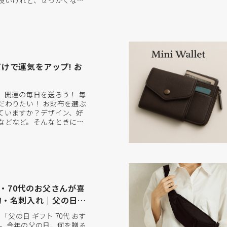
良いけれど、せっかくなら
けたい」と考える方が増え
ているのが、バッグや財布と
フト”。実用性が高く、長く
高い選択肢として支持され
つだけで運気をアップ! お
、開運の毎日を送ろう！ 毎
だわりたい！ お財布を選ぶ
ていますか？デザイン、好
などなど。そんなときに運
と、さらに幸せな毎日を送
で、今回は運気の上がるお
して、2026年の開運日に
きます！ 開運日＆吉日と
代・70代のお父さんが喜
物・名刺入れ｜父の日ギ
「父の日 ギフト 70代 おす
 。今年の父の日、何を贈る