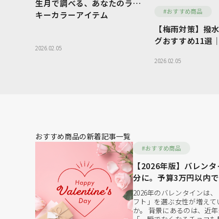
生月で調べる、あなたのラッ
WOMEN
MEN
#おすすめ商品
キーカラーアイテム
【梅雨対策】撥
トートバッグ
ハンドバッグ
グおすすめ11選
2026.02.05
安心＆おしゃれ
ボディバッグ
ビジネスバッ
2026.02.05
バッグ
リュックサック
スマホショル
ポーチ
その他バッグ
二つ折り財布
ミニ財布
おすすめ商品の新着記事一覧
がま口財布
名刺入れ・カ
#おすすめ商品
キーケース・キーホルダー
【2026年版】バレン
分に。予算3万円以内
バッグ特集
2026年のバレンタインは
フト」を選ぶ女性が増えて
か。 背景にあるのは、近