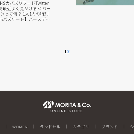
NS大バズりワードTwitter
k などで最近よく見かける ＜バー
＞って何？ 1人1人の特別
NSバズワード】バースデー
ました。 同じ月に生まれた
です。 今回は月ごとに特集
一日についてはこちらをクリ
1
2
N
WOMEN
ランドセル
カテゴリ
ブランド