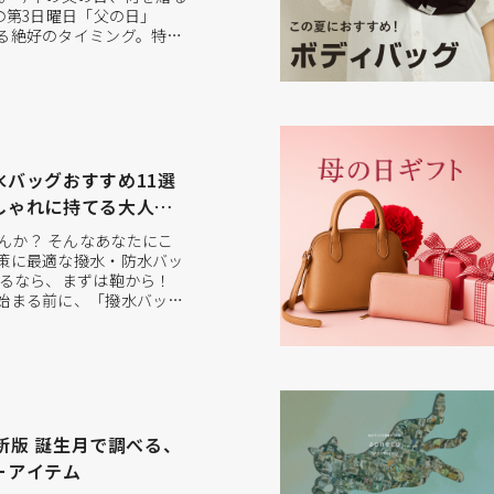
の第3日曜日「父の日」
る絶好のタイミング。特に
、健康にも気を遣いながら、
を楽しんでいる方も多い世
へ贈るプレゼントは、「実用
く愛用できること」...
バッグおすすめ11選
しゃれに持てる大人バ
んか？ そんなあなたにこ
策に最適な撥水・防水バッ
えるなら、まずは鞄から！
始まる前に、「撥水バッ
っかり準備することが大
い大切なバッグ。雨の日で
に過ごすための「梅雨対策
 撥水バッグと防水バッグ、
最新版 誕生月で調べる、
ーアイテム