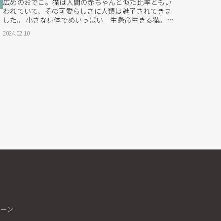
広めのおでこ。猫は人間の赤ちゃんと似た比率ともい
われていて、その可愛らしさに人類は魅了されてきま
した。 小さな身体でめいっぱい一生懸命生きる猫。猫
は、毎日を生きるための癒しと活力を分けてくれるよ
2024.02.10
うな存在です。 そんな猫の魅力に包まれたい！ 盛田
では猫好きも喜ぶたくさんの猫アイテムを展開してい
ます。そんな愛されるべき猫アイテムの中でも注目の
ブランドが...
シーン