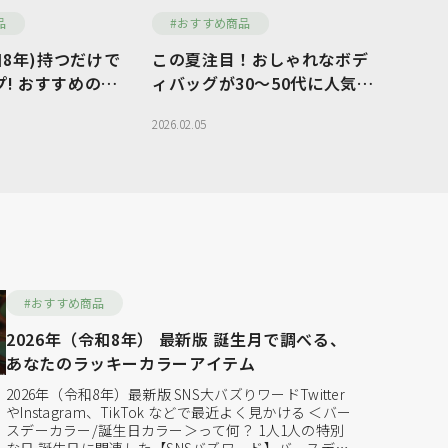
品
#おすすめ商品
令和8年)持つだけで
この夏注目！おしゃれなボデ
ら探す
コラム
! おすすめの財
ィバッグが30〜50代に人気の
理由
探す
ご利用ガイド
2026.02.05
ら探す
お問い合わせ
#おすすめ商品
2026年（令和8年） 最新版 誕生月で調べる、
あなたのラッキーカラーアイテム
2026年（令和8年）最新版 SNS大バズりワードTwitter
やInstagram、TikTok などで最近よく見かける ＜バー
スデーカラー/誕生日カラー＞って何？ 1人1人の特別