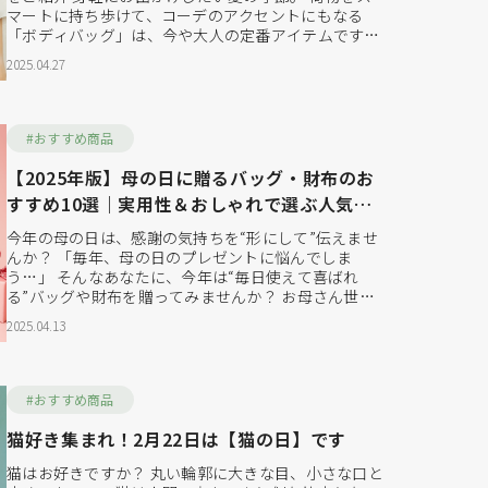
マートに持ち歩けて、コーデのアクセントにもなる
「ボディバッグ」は、今や大人の定番アイテムです。
特に近年は、メンズ・レディース問わず30代・40代・
2025.04.27
50代の大人世代に人気が急上昇中。カジュアルになり
すぎず、品よく使えるおしゃれなデザインが注目を集
めています。今回はそんな大人世代に向けて、"おしゃ
れで機...
#おすすめ商品
【2025年版】母の日に贈るバッグ・財布のお
すすめ10選｜実用性＆おしゃれで選ぶ人気ギ
フト
今年の母の日は、感謝の気持ちを“形にして”伝えませ
んか？ 「毎年、母の日のプレゼントに悩んでしま
う…」 そんなあなたに、今年は“毎日使えて喜ばれ
る”バッグや財布を贈ってみませんか？ お母さん世代
に人気なのは、軽くて持ちやすいバッグや、使いやす
2025.04.13
い長財布・ミニ財布といった“実用性×デザイン性”の
あるアイテムたち。 この記事では、母の日の贈り物と
して選ばれている当店おすすめのギフトを厳選してご
紹介します...
#おすすめ商品
猫好き集まれ！2月22日は【猫の日】です
猫はお好きですか？ 丸い輪郭に大きな目、小さな口と