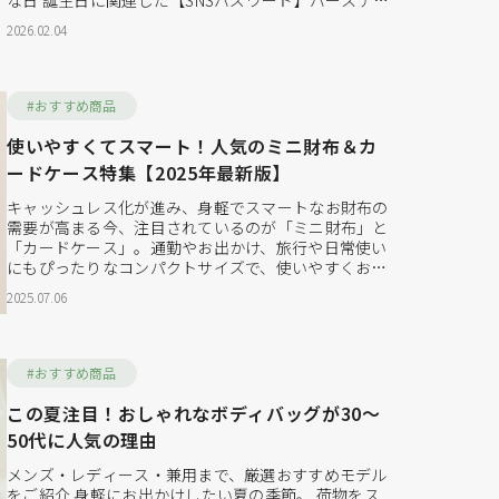
な日 誕生日に関連した【SNSバズワード】バースデー
カラーについて、調べてみました。 同じ月に生まれた
2026.02.04
人は似たところがあるようです。 今回は月ごとに特集
していきます。 誕生日の一日についてはこちらをクリ
ックするとリンク...
#おすすめ商品
使いやすくてスマート！人気のミニ財布＆カ
ードケース特集【2025年最新版】
キャッシュレス化が進み、身軽でスマートなお財布の
需要が高まる今、注目されているのが「ミニ財布」と
「カードケース」。通勤やお出かけ、旅行や日常使い
にもぴったりなコンパクトサイズで、使いやすくおし
ゃれなアイテムが続々と登場しています。 この記事で
2025.07.06
は、ミニ財布の魅力や選び方、おすすめのアイテムを
タイプ別に詳しくご紹介。あなたのライフスタイルに
合った、お気に入りの一品を見つけてください！ ミニ
財布の魅力と...
#おすすめ商品
この夏注目！おしゃれなボディバッグが30〜
50代に人気の理由
メンズ・レディース・兼用まで、厳選おすすめモデル
をご紹介 身軽にお出かけしたい夏の季節。 荷物をス