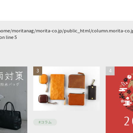
home/moritanag/morita-co.jp/public_html/column.morita-co.
on line
5
3
4
#コラム