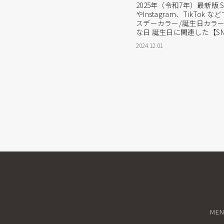
2025年（令和7年）最新版 S
やInstagram、TikTo
スデーカラー/誕生日カラー
な日 誕生日に関連した【S
カラーについて、調べてみ
2024.12.01
人は似たところがあるよう
していきます。 誕生日の
ックするとリンク...
ME