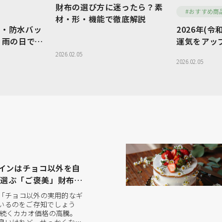
財布の選び方に迷ったら？素
TRAVEL
OTHERS
#おすすめ商
材・形・機能で徹底解説
水・防水バッ
2026年(
ショルダーバッグ
ブランドか
｜雨の日でも
運気をアップ
に持てる大人
布
2026.02.05
シーンから
グ
フォーマルバッグ
2026.02.05
取扱店舗か
ダー
ボストンバッグ
長財布
コインケース
ードケース
パスケース・IDケース
タインはチョコ以外を自
で選ぶ「ご褒美」財布＆
、「チョコ以外の実用的なギ
いるのをご存知でしょう
年続くカカオ価格の高騰。