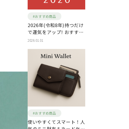
#おすすめ商品
2026年(令和8年)持つだけ
で運気をアップ! おすすめ
の財布
2026.01.01
#おすすめ商品
使いやすくてスマート！人
気のミニ財布＆カードケー