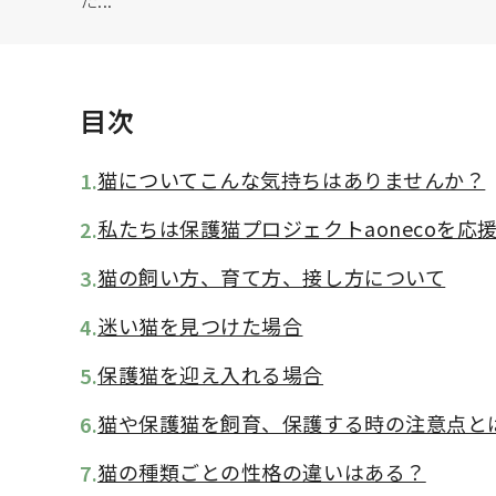
2022.05.16
目次
猫についてこんな気持ちはありませんか？
1.
私たちは保護猫プロジェクトaonecoを応
2.
WOMEN
MEN
猫の飼い方、育て方、接し方について
3.
迷い猫を見つけた場合
4.
トートバッグ
ハンドバッグ
保護猫を迎え入れる場合
5.
ボディバッグ
ビジネスバッ
猫や保護猫を飼育、保護する時の注意点と
6.
リュックサック
スマホショル
猫の種類ごとの性格の違いはある？
7.
ポーチ
その他バッグ