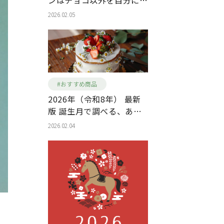
ンはチョコ以外を自分に。
予算3万円以内で選ぶ「ご
2026.02.05
褒美」財布＆バッグ特集
#おすすめ商品
2026年（令和8年） 最新
版 誕生月で調べる、あな
たのラッキーカラーアイテ
2026.02.04
ム