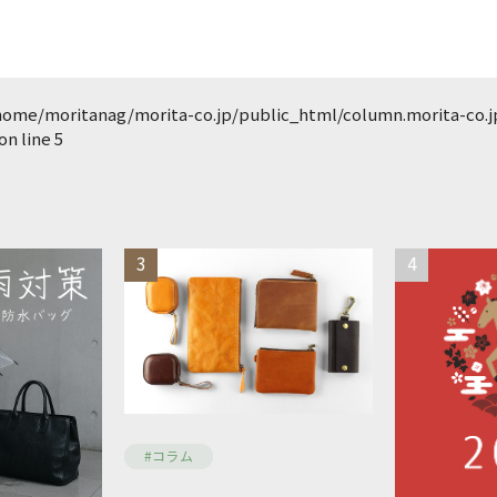
home/moritanag/morita-co.jp/public_html/column.morita-co.
on line
5
3
4
#コラム