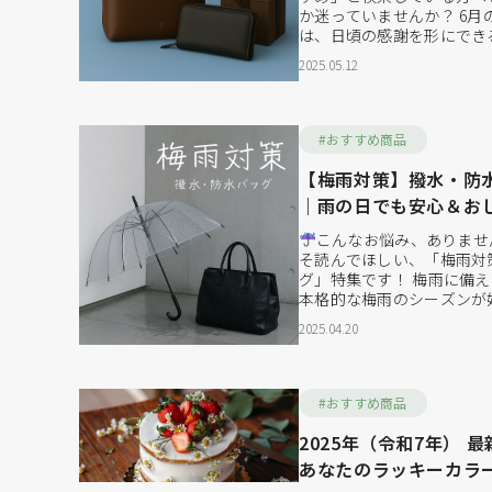
か迷っていませんか？ 6月
は、日頃の感謝を形にでき
60代・70代のお父さんは
2025.05.12
まだまだアクティブに人生
代です。 そんなお父さん
性」と「品質」、そして「長
#おすすめ商品
【梅雨対策】撥水・防水
｜雨の日でも安心＆お
ッグ
こんなお悩み、ありませ
そ読んでほしい、「梅雨対
グ」特集です！ 梅雨に備
本格的な梅雨のシーズンが
グ」や「防水バッグ」をし
2025.04.20
切。傘だけでは守りきれな
もおしゃれに、そして快適
バッグ」をご紹介します。
ど...
#おすすめ商品
2025年（令和7年） 
あなたのラッキーカラ