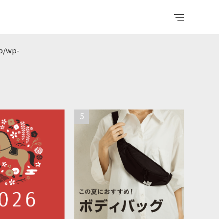
jp/wp-
5