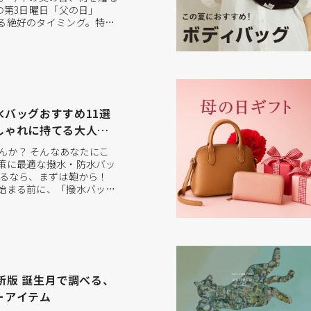
の第3日曜日「父の日」
る絶好のタイミング。特に
、健康にも気を遣いながら、
を楽しんでいる方も多い世
へ贈るプレゼントは、「実用
く愛用できること」...
バッグおすすめ11選
しゃれに持てる大人バ
んか？ そんなあなたにこ
策に最適な撥水・防水バッ
えるなら、まずは鞄から！
始まる前に、「撥水バッ
っかり準備することが大
い大切なバッグ。雨の日で
に過ごすための「梅雨対策
 撥水バッグと防水バッグ、
最新版 誕生月で調べる、
ーアイテム