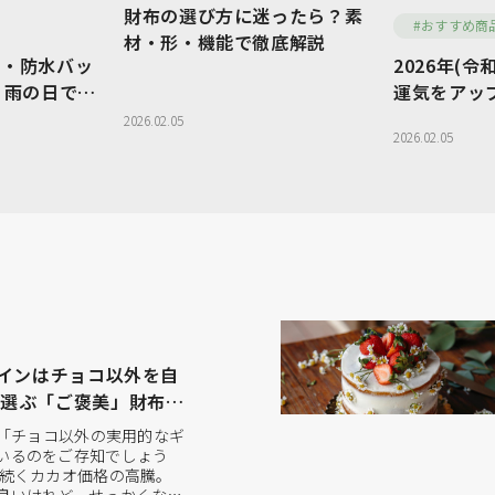
財布の選び方に迷ったら？素
TRAVEL
OTHERS
#おすすめ商
材・形・機能で徹底解説
水・防水バッ
2026年(
ショルダーバッグ
ブランドか
｜雨の日でも
運気をアップ
に持てる大人
布
2026.02.05
シーンから
グ
フォーマルバッグ
2026.02.05
取扱店舗か
ダー
ボストンバッグ
長財布
コインケース
ードケース
パスケース・IDケース
タインはチョコ以外を自
で選ぶ「ご褒美」財布＆
、「チョコ以外の実用的なギ
いるのをご存知でしょう
年続くカカオ価格の高騰。