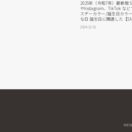
2025年（令和7年）最新版 S
やInstagram、TikTo
スデーカラー/誕生日カラー
な日 誕生日に関連した【S
カラーについて、調べてみ
2024.12.01
人は似たところがあるよう
していきます。 誕生日の
ックするとリンク...
ME