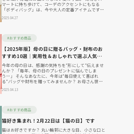
マートに持ち歩けて、コーデのアクセントにもなる
「ボディバッグ」は、今や大人の定番アイテムです。
特に近年は、メンズ・レディース問わず30代・40代・
2025.04.27
50代の大人世代に人気が急上昇中。カジュアルになり
すぎず、品よく使えるおしゃれなデザインが注目を集
めています。今回はそんな大人世代に向けて、"おしゃ
れで機...
#おすすめ商品
【2025年版】母の日に贈るバッグ・財布のお
すすめ10選｜実用性＆おしゃれで選ぶ人気ギ
フト
今年の母の日は、感謝の気持ちを“形にして”伝えませ
んか？ 「毎年、母の日のプレゼントに悩んでしま
う…」 そんなあなたに、今年は“毎日使えて喜ばれ
る”バッグや財布を贈ってみませんか？ お母さん世代
に人気なのは、軽くて持ちやすいバッグや、使いやす
2025.04.13
い長財布・ミニ財布といった“実用性×デザイン性”の
あるアイテムたち。 この記事では、母の日の贈り物と
して選ばれている当店おすすめのギフトを厳選してご
紹介します...
#おすすめ商品
猫好き集まれ！2月22日は【猫の日】です
猫はお好きですか？ 丸い輪郭に大きな目、小さな口と