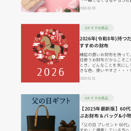
「一瞬でなくなるチョコも
毎日使えるものにお金をか
2026.02.05
ています。 特に注目され
いった革小物の“セルフギ
愛用できるため、満足度の
ています。...
#おすすめ商品
2026年(令和8年)持
すすめの財布
縁起の良いお財布を持って
日使うお財布だからこそこ
とき、どんなことを気にし
きな色、使いやすさ・・・
気が上がる色にも注目する
2026.01.01
れるかもしれません。そこ
財布カラーを紹介します。そ
ついてご紹介させていただ
は？ お...
#おすすめ商品
【2025年最新版】60
ぶお財布＆バッグ&小
フトおすすめ
「父の日 プレゼント 60代」
すめ」と検索している方へ