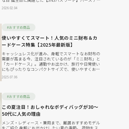
な日 誕生日に関連した【SNSバズワード】バースデー
カラーについて、調べてみました。 同じ月に生まれた
2026.02.04
人は似たところがあるようです。 今回は月ごとに特集
していきます。 誕生日の一日についてはこちらをクリ
ックするとリンク...
#おすすめ商品
使いやすくてスマート！人気のミニ財布＆カ
ードケース特集【2025年最新版】
キャッシュレス化が進み、身軽でスマートなお財布の
需要が高まる今、注目されているのが「ミニ財布」と
「カードケース」。通勤やお出かけ、旅行や日常使い
にもぴったりなコンパクトサイズで、使いやすくおし
ゃれなアイテムが続々と登場しています。 この記事で
2025.07.06
は、ミニ財布の魅力や選び方、おすすめのアイテムを
タイプ別に詳しくご紹介。あなたのライフスタイルに
合った、お気に入りの一品を見つけてください！ ミニ
財布の魅力と...
#おすすめ商品
この夏注目！おしゃれなボディバッグが30〜
50代に人気の理由
メンズ・レディース・兼用まで、厳選おすすめモデル
をご紹介 身軽にお出かけしたい夏の季節。 荷物をス