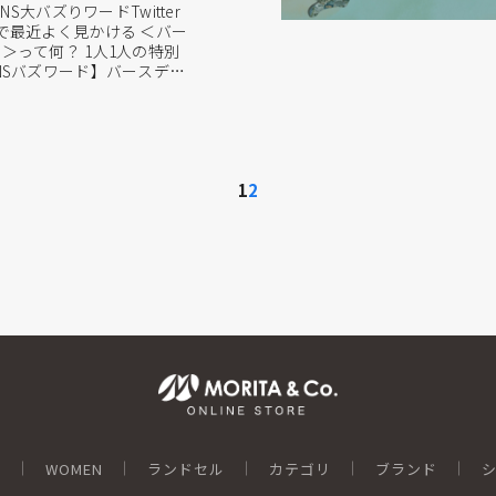
NS大バズりワードTwitter
k などで最近よく見かける ＜バー
＞って何？ 1人1人の特別
NSバズワード】バースデー
ました。 同じ月に生まれた
です。 今回は月ごとに特集
一日についてはこちらをクリ
1
2
N
WOMEN
ランドセル
カテゴリ
ブランド