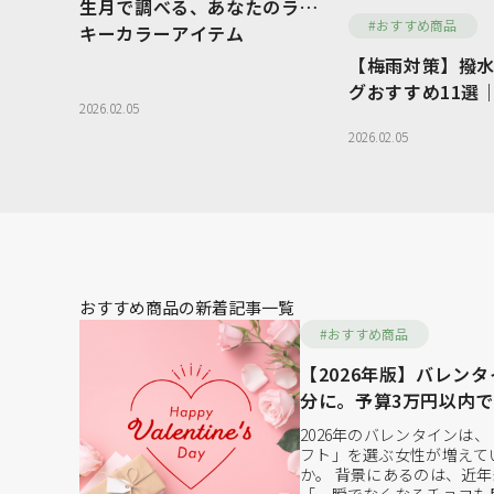
生月で調べる、あなたのラッ
WOMEN
MEN
#おすすめ商品
キーカラーアイテム
【梅雨対策】撥
トートバッグ
ハンドバッグ
グおすすめ11選
2026.02.05
安心＆おしゃれ
ボディバッグ
ビジネスバッ
2026.02.05
バッグ
リュックサック
スマホショル
ポーチ
その他バッグ
二つ折り財布
ミニ財布
おすすめ商品の新着記事一覧
がま口財布
名刺入れ・カ
#おすすめ商品
キーケース・キーホルダー
【2026年版】バレン
分に。予算3万円以内
バッグ特集
2026年のバレンタインは
フト」を選ぶ女性が増えて
か。 背景にあるのは、近