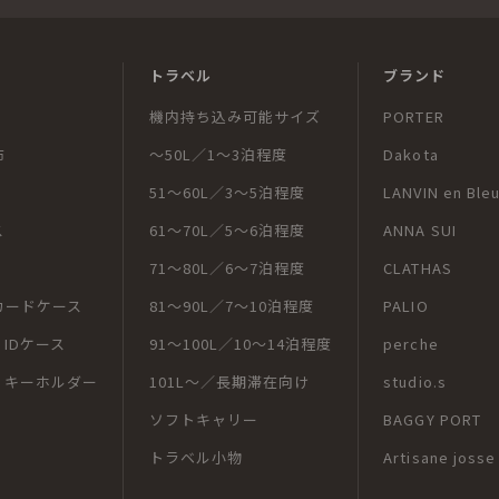
トラベル
ブランド
機内持ち込み可能サイズ
PORTER
布
～50L／1～3泊程度
Dakota
51～60L／3～5泊程度
LANVIN en Ble
ス
61～70L／5～6泊程度
ANNA SUI
71～80L／6～7泊程度
CLATHAS
カードケース
81～90L／7～10泊程度
PALIO
IDケース
91～100L／10～14泊程度
perche
・キーホルダー
101L～／長期滞在向け
studio.s
ソフトキャリー
BAGGY PORT
トラベル小物
Artisane josse