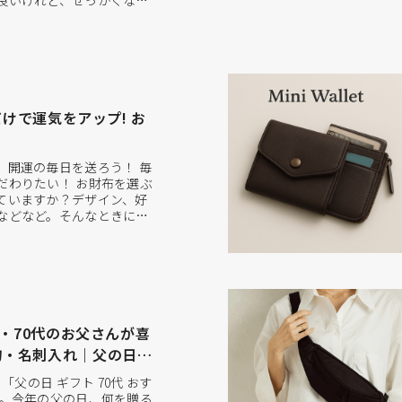
良いけれど、せっかくなら
けたい」と考える方が増え
ているのが、バッグや財布と
フト”。実用性が高く、長く
高い選択肢として支持され
つだけで運気をアップ! お
、開運の毎日を送ろう！ 毎
だわりたい！ お財布を選ぶ
ていますか？デザイン、好
などなど。そんなときに運
と、さらに幸せな毎日を送
で、今回は運気の上がるお
して、2026年の開運日に
きます！ 開運日＆吉日と
代・70代のお父さんが喜
物・名刺入れ｜父の日ギ
「父の日 ギフト 70代 おす
 。今年の父の日、何を贈る