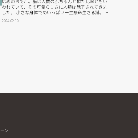
広めのおでこ。猫は人間の赤ちゃんと似た比率ともい
われていて、その可愛らしさに人類は魅了されてきま
した。 小さな身体でめいっぱい一生懸命生きる猫。猫
は、毎日を生きるための癒しと活力を分けてくれるよ
2024.02.10
うな存在です。 そんな猫の魅力に包まれたい！ 盛田
では猫好きも喜ぶたくさんの猫アイテムを展開してい
ます。そんな愛されるべき猫アイテムの中でも注目の
ブランドが...
シーン