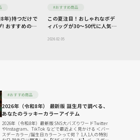
品
#おすすめ商品
令和8年)持つだけで
この夏注目！おしゃれなボデ
ら探す
コラム
! おすすめの財
ィバッグが30〜50代に人気の
理由
探す
ご利用ガイド
2026.02.05
ら探す
お問い合わせ
#おすすめ商品
2026年（令和8年） 最新版 誕生月で調べる、
あなたのラッキーカラーアイテム
2026年（令和8年）最新版 SNS大バズりワードTwitter
やInstagram、TikTok などで最近よく見かける ＜バー
スデーカラー/誕生日カラー＞って何？ 1人1人の特別