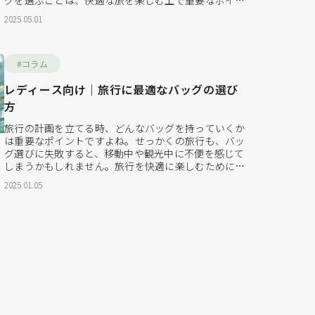
グを選ぶことは、快適な旅を楽しむ上で重要なポイン
トとなります。数あるバッグの種類の中でも、ボディ
2025.05.01
バッグは旅行に最適な選択肢の一つです。 ボディバッ
グとは、体に斜めがけしたり、腰に巻いたりして使う
小型のバッグのことで、形状によってはウエストバッ
グやウエストポ...
#コラム
レディース向け｜旅行に最適なバッグの選び
方
旅行の計画を立てる時、どんなバッグを持っていくか
は重要なポイントですよね。せっかくの旅行も、バッ
グ選びに失敗すると、移動中や観光中に不便を感じて
しまうかもしれません。旅行を快適に楽しむために
は、目的に合ったバッグ選びが不可欠です。 この記事
2025.01.05
では、レディース向けの旅行バッグの選び方について
詳しく解説します。旅行スタイル、メンテナンスのし
やすさ、機能性、収納力など、さまざまな観点から最
適なバッグを選ぶ...