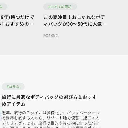
品
#おすすめ商品
探す
ご利用ガイド
令和8年)持つだけで
この夏注目！おしゃれなボデ
ら探す
お問い合わせ
! おすすめの財
ィバッグが30〜50代に人気の
理由
2025.05.01
#コラム
旅行に最適なボディバッグの選び方＆おすす
めアイテム
近年、旅行のスタイルは多様化し、バックパック一つ
で世界を旅する人から、リゾート地で優雅に過ごす人
までさまざまです。旅行の目的や持ち物に合ったバッ