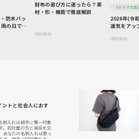
財布の選び方に迷ったら？素
#おすすめ商
シーンから
材・形・機能で徹底解説
グ
フォーマルバッグ
水・防水バッ
2026年(
取扱店舗か
｜雨の日でも
運気をアップ
ダー
ボストンバッグ
に持てる大人
布
2025.05.01
長財布
2025.05.01
コインケース
ードケース
パスケース・IDケース
イントと社会人におす
名刺入れは相手に第一印象
す。初対面の方と挨拶を交
、あなたの名刺入れは思っ