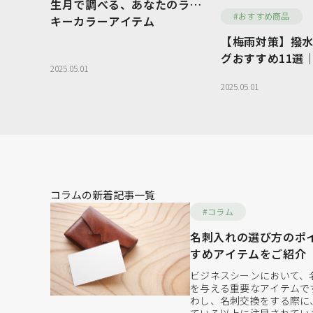
生月で調べる、あなたのラッ
#おすすめ商品
キーカラーアイテム
ボディバッグ
ビジネスバッ
【梅雨対策】撥
グおすすめ11選
リュックサック
スマホショル
2025.05.01
安心＆おしゃれ
ポーチ
その他バッグ
2025.05.01
バッグ
二つ折り財布
ミニ財布
がま口財布
名刺入れ・カ
キーケース・キーホルダー
コラムの新着記事一覧
#コラム
名刺入れの選び方のポ
すめアイテムをご紹介
ビジネスシーンにおいて、
を与える重要なアイテムで
わし、名刺交換をする際に