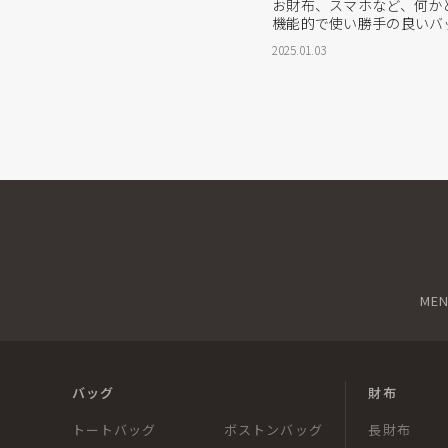
お財布、スマホなど、何か
機能的で使い勝手の良いバ
ァイルやPCを持ち歩く女
2025.01.03
要なポイントです。 重い
必要なものが取り出しにく
ない……そんな悩みを抱え
せん。 そ...
ME
バッグ
財布
トートバッグ
ボストンバッグ
長財布