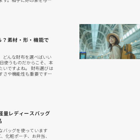
ます。相手に好印象を与
るためにも、名刺入れ選び
。 しかし、初めて名刺入れ
に注意すれば良いのか迷っ
いでしょうか。名刺入れの
ら？素材・形・機能で
、どんな財布を選べばいい
毎日使うものだからこそ、本
たいですよね。 財布選びは
すさや機能性も重要です。
ど、さまざまな要素を考慮
 この記事では、上記のよう
きポイントを分かりやすく
の記事を参考に、理想の財
る軽量レディースバッグ
品
なバッグを使っています
C、化粧ポーチ、お弁当、