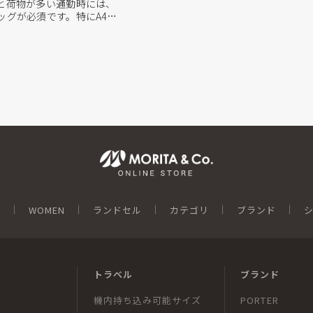
と荷物が多い通勤時には、
ッグが必須です。特にA4フ
性にとって、バッグ選びは重
バッグで肩を痛めてしまう、
い、お気に入りの服に合わ
ている方も多いかもしれま
N
WOMEN
ランドセル
カテゴリ
ブランド
トラベル
ブランド
機内持ち込み可能サイズ
PORTER