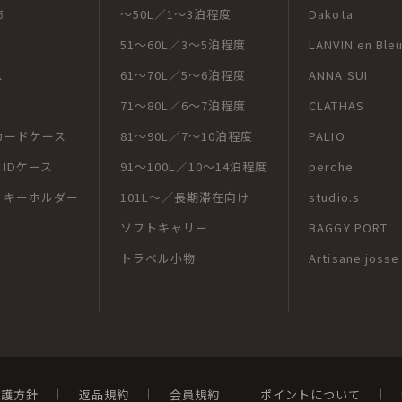
布
～50L／1～3泊程度
Dakota
51～60L／3～5泊程度
LANVIN en Ble
ス
61～70L／5～6泊程度
ANNA SUI
71～80L／6～7泊程度
CLATHAS
カードケース
81～90L／7～10泊程度
PALIO
IDケース
91～100L／10～14泊程度
perche
・キーホルダー
101L～／長期滞在向け
studio.s
ソフトキャリー
BAGGY PORT
トラベル小物
Artisane josse
保護方針
返品規約
会員規約
ポイントについて