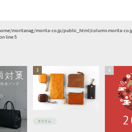
home/moritanag/morita-co.jp/public_html/column.morita-co.
on line
5
3
4
TRAVEL
OTHERS
#コラム
ショルダーバッグ
ブランドか