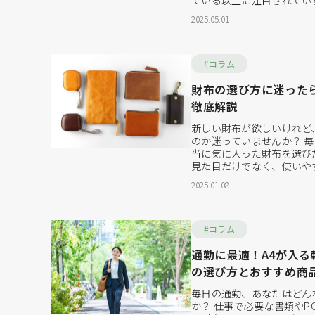
ている以上に注目されてい
え、ビジネスを円滑に進め
2025.05.01
は慎重に行いたいものです
を選ぶ方は、どのような点
てしまう方も多いのではな
種類はとても多く...
#コラム
財布の選び方に迷った
徹底解説
新しい財布が欲しいけれど
のか迷っていませんか？ 
当に気に入った財布を選び
見た目だけでなく、使いや
素材、形、大きさ、機能な
2025.01.08
する必要があるでしょう。
な財布選びの際に注目すべ
解説していきます。ぜひこ
布を見つけ...
#コラム
通勤に最適！A4が入
の選び方とおすすめ商
毎日の通勤、あなたはどん
か？ 仕事で必要な書類やP