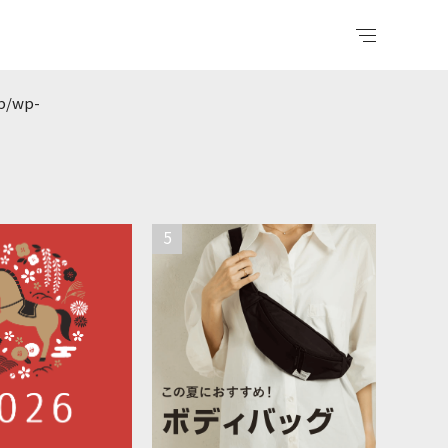
jp/wp-
5
ら探す
コラム